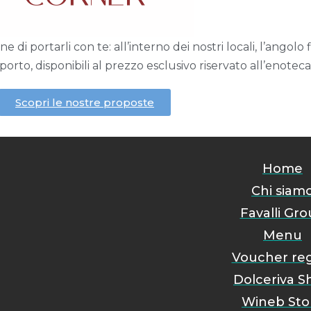
e di portarli con te: all’interno dei nostri locali, l’angol
porto, disponibili al prezzo esclusivo riservato all’enoteca
Scopri le nostre proposte
Home
Chi siam
Favalli Gr
Menu
Voucher re
Dolceriva S
Wineb Sto