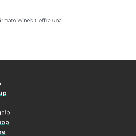
o firmato Wineb ti offre una
.
o
oup
galo
hop
re