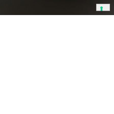
o
oup