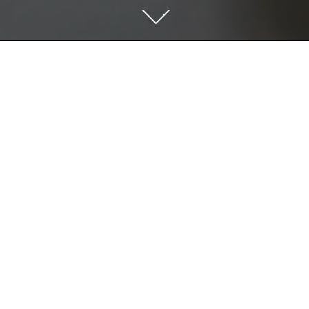
Home
Chi siam
Favalli Gr