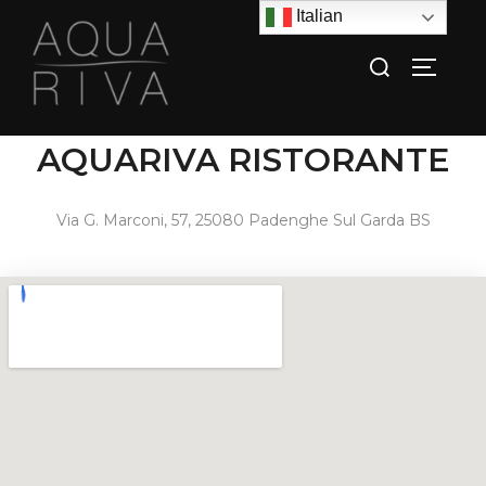
Italian
AQUARIVA RISTORANTE
Via G. Marconi, 57, 25080 Padenghe Sul Garda BS